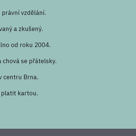
 právní vzdělání.
ovaný a zkušený.
lno od roku 2004.
 chová se přátelsky.
v centru Brna.
platit kartou.