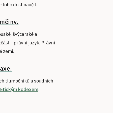
 toho dost naučil.
ěmčiny.
ouské, švýcarské a
zčásti i právní jazyk. Právní
é zemi.
axe.
h tlumočníků a soudních
Etickým kodexem
.