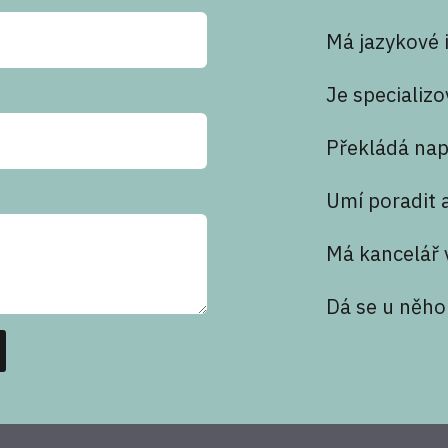
Má jazykové i
Je specializ
Překládá nap
Umí poradit a
Má kancelář 
Dá se u něho 