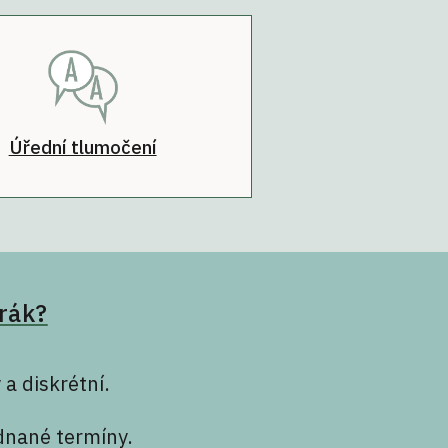
Úřední tlumočení
rák?
a diskrétní.
dnané termíny.