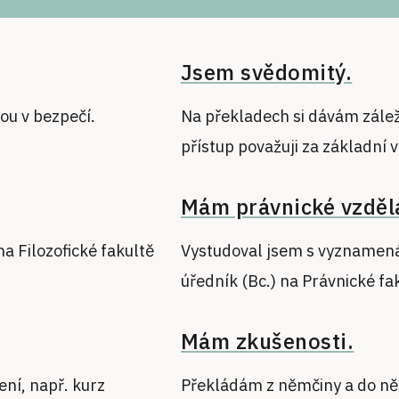
Jsem svědomitý.
ou v bezpečí.
Na překladech si dávám zálež
přístup považuji za základní 
Mám právnické vzděl
a Filozofické fakultě
Vystudoval jsem s vyznamenán
úředník (Bc.) na Právnické fa
Mám zkušenosti.
ní, např. kurz
Překládám z němčiny a do ně