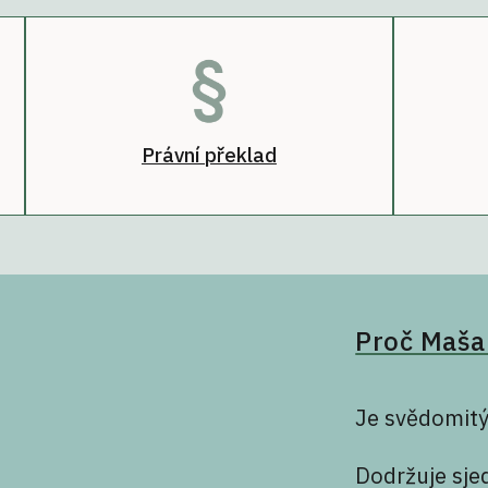
Právní překlad
Proč Maša
Je svědomitý 
Dodržuje sje