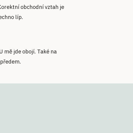
Korektní obchodní vztah je
echno líp.
 mě jde obojí. Také na
a předem.