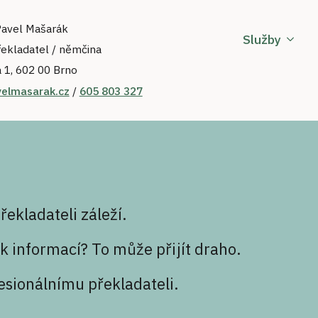
Pavel Mašarák
Služby
řekladatel / němčina
 1, 602 00 Brno
elmasarak.cz
/
605 803 327
řekladateli záleží.
 informací? To může přijít draho.
esionálnímu překladateli.