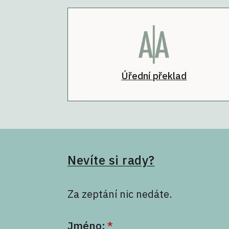
Úřední překlad
Nevíte si rady?
Za zeptání nic nedáte.
Jméno:
*