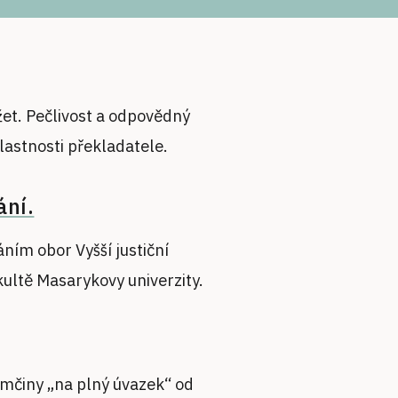
et. Pečlivost a odpovědný
vlastnosti překladatele.
ání.
ím obor Vyšší justiční
kultě Masarykovy univerzity.
mčiny „na plný úvazek“ od