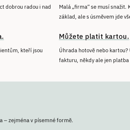
ct dobrou radou i nad
Malá „firma“ se musí snažit. 
základ, ale s úsměvem jde vš
a.
Můžete platit kartou.
ientům, kteří jsou
Úhrada hotově nebo kartou? U
fakturu, někdy ale jen platb
a – zejména v písemné formě.