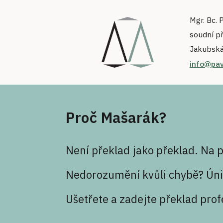
Mgr. Bc. 
soudní p
Jakubská
info@pav
Proč Mašarák?
Není překlad jako překlad. Na p
Nedorozumění kvůli chybě? Únik
Ušetřete a zadejte překlad prof