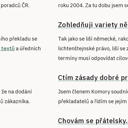
 poradců ČR.
roku 2004. Za tu dobu jsem se
Zohledňuji variety n
ího překladu se
Tak jako se liší německé, rak
 textů
a úředních
lichtenštejnské právo, liší se 
termíny musí odpovídat cílov
Ctím zásady dobré pr
 že na dodání
Jsem členem Komory soudníc
ků zákazníka.
překladatelů a řídím se jejím
Chovám se přátelsky.